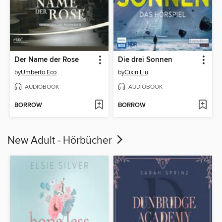
Der Name der Rose
Die drei Sonnen
by
Umberto Eco
by
Cixin Liu
AUDIOBOOK
AUDIOBOOK
BORROW
BORROW
New Adult - Hörbücher