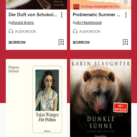
Der Duft von Schokolade
Problematic Summer Romance
by
Ewald Arenz
by
Ali Hazelwood
AUDIOBOOK
AUDIOBOOK
BORROW
BORROW