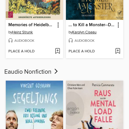
Memories of Heidelberg (Ungekürzt)
... to Kill a Monster--Dragonblood Academy 2
by
Heinz Strunk
by
Karolyn Ciseau
AUDIOBOOK
AUDIOBOOK
PLACE A HOLD
PLACE A HOLD
Eaudio Nonfiction