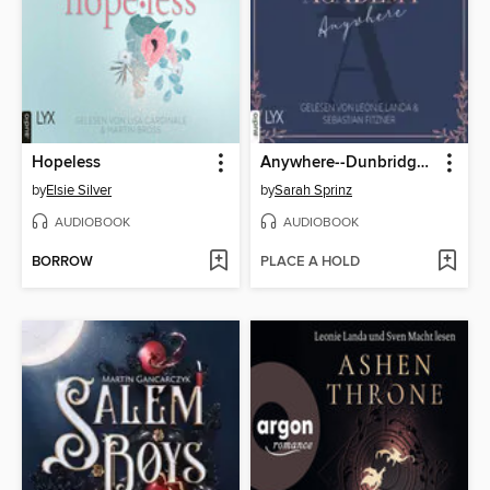
Hopeless
Anywhere--Dunbridge Academy, Teil 1
by
Elsie Silver
by
Sarah Sprinz
AUDIOBOOK
AUDIOBOOK
BORROW
PLACE A HOLD