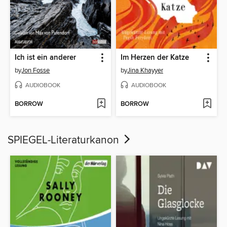
Ich ist ein anderer
Im Herzen der Katze
by
Jon Fosse
by
Jina Khayyer
AUDIOBOOK
AUDIOBOOK
BORROW
BORROW
SPIEGEL-Literaturkanon