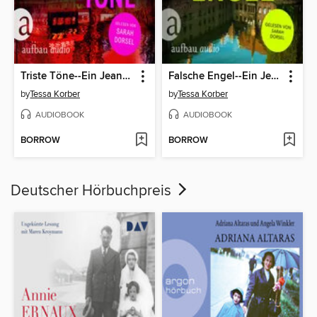
Triste Töne--Ein Jeanette Dürer Krimi--Jeannette Dürer ermittelt, Band 4 (Ungekürzt)
Falsche Engel--Ein Jeanette Dürer Krimi--Jeannette Dürer ermittelt, Band 3 (Ungekürzt)
by
Tessa Korber
by
Tessa Korber
AUDIOBOOK
AUDIOBOOK
BORROW
BORROW
Deutscher Hörbuchpreis