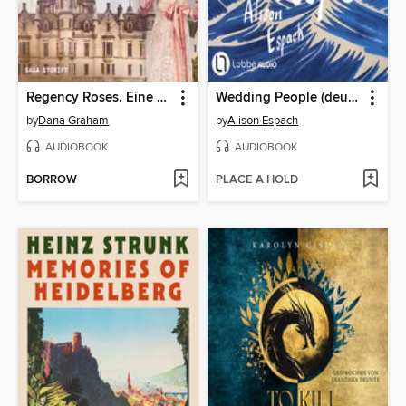
Regency Roses. Eine Lady in Not
Wedding People (deutsche Ausgabe)
by
Dana Graham
by
Alison Espach
AUDIOBOOK
AUDIOBOOK
BORROW
PLACE A HOLD