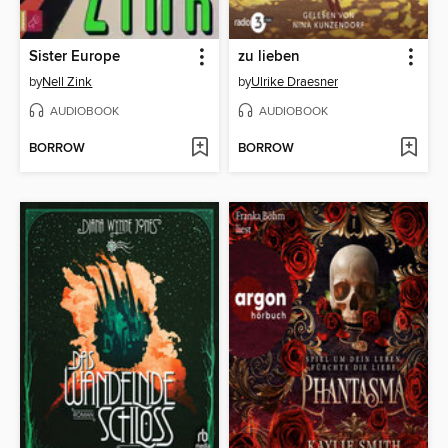
Sister Europe
zu lieben
by
Nell Zink
by
Ulrike Draesner
AUDIOBOOK
AUDIOBOOK
BORROW
BORROW