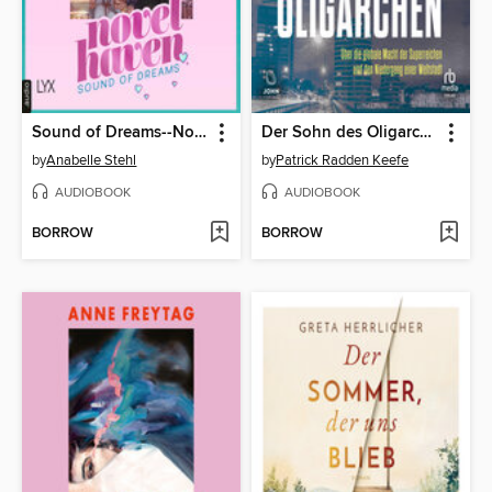
Sound of Dreams--Novel Haven, Teil 3 (Ungekürzt)
Der Sohn des Oligarchen
by
Anabelle Stehl
by
Patrick Radden Keefe
AUDIOBOOK
AUDIOBOOK
BORROW
BORROW