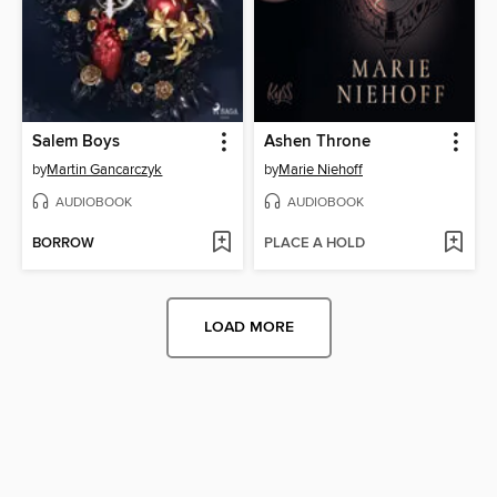
Salem Boys
Ashen Throne
by
Martin Gancarczyk
by
Marie Niehoff
AUDIOBOOK
AUDIOBOOK
BORROW
PLACE A HOLD
LOAD MORE