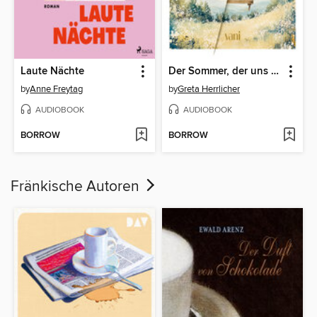
Laute Nächte
Der Sommer, der uns blieb
by
Anne Freytag
by
Greta Herrlicher
AUDIOBOOK
AUDIOBOOK
BORROW
BORROW
Fränkische Autoren