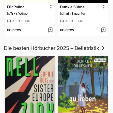
Für Polina
Dunkle Sühne
by
Takis Würger
by
Karin Slaughter
AUDIOBOOK
AUDIOBOOK
BORROW
BORROW
Die besten Hörbücher 2025 – Belletristik