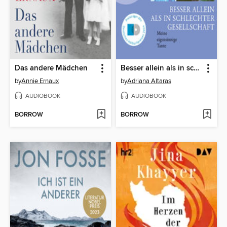
Das andere Mädchen
Besser allein als in schlechter Gesellschaft--Meine eigensinnige Tante (Ungekürzte Lesung)
by
Annie Ernaux
by
Adriana Altaras
AUDIOBOOK
AUDIOBOOK
BORROW
BORROW