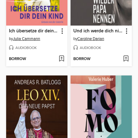
Ich übersetze dir dein Kind
Und ich werde dich nie wieder Papa nennen (Ungekürzte Lesung)
by
Julia Cammann
by
Caroline Darian
AUDIOBOOK
AUDIOBOOK
BORROW
BORROW