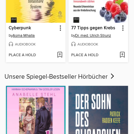
Cyberpunk
77 Tipps gegen Krebs
by
Asma Mhalla
by
Dr. med. Ulrich Strunz
AUDIOBOOK
AUDIOBOOK
PLACE A HOLD
PLACE A HOLD
Unsere Spiegel-Bestseller Hörbücher