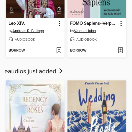
Leo XIV.
FOMO Sapiens--Verpassen wir die heile Welt?
by
Andreas R. Batlogg
by
Valerie Huber
AUDIOBOOK
AUDIOBOOK
BORROW
BORROW
eaudios just added