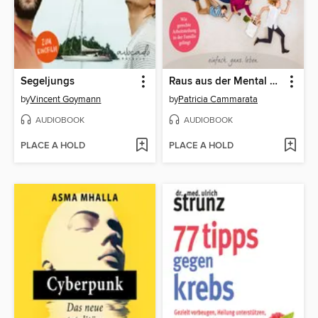
Segeljungs
Raus aus der Mental Load-Falle--Wie gerechte Arbeitsteilung in der Familie gelingt (ungekürzt)
by
Vincent Goymann
by
Patricia Cammarata
AUDIOBOOK
AUDIOBOOK
PLACE A HOLD
PLACE A HOLD